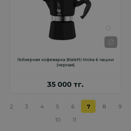
В избранно
Гейзерная кофеварка Bialetti Moka 6 чашки
(черная)
35 000 тг.
2
3
4
5
6
7
8
9
10
11