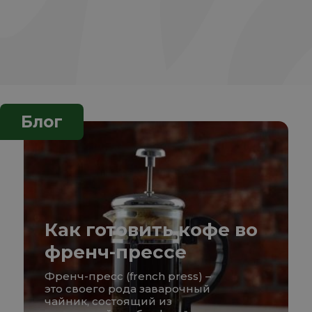
Блог
Как готовить кофе во
френч-прессе
Френч-пресс (french press) –
это своего рода заварочный
чайник, состоящий из