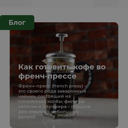
Блог
Как готовить кофе во
френч-прессе
Френч-пресс (french press) –
это своего рода заварочный
чайник, состоящий из
стеклянной колбы, фильтра-
сеточки и плунжера – поршня
для отжима с небольшой
ручкой