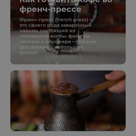
френч-прессе
Френч-пресс (french press) –
это своего рода заварочный
чайник, состоящий из
стеклянной колбы, фильтра-
сеточки и плунжера – поршня
для отжима с небольшой
ручкой