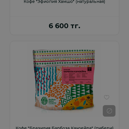
Кофе "Эфиопия Хамшо" (натуральная)
6 600 тг.
В избранно
Кофе "Бразилия Барбоза Качоейра" (пибери)