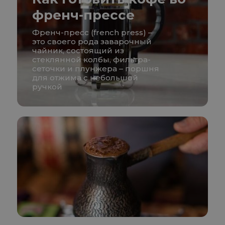
френч-прессе
Френч-пресс (french press) –
это своего рода заварочный
чайник, состоящий из
стеклянной колбы, фильтра-
сеточки и плунжера – поршня
для отжима с небольшой
ручкой