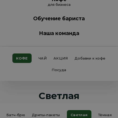
для бизнеса
Обучение бариста
Наша команда
КОФЕ
ЧАЙ
АКЦИЯ
Добавки к кофе
Посуда
Светлая
Батч-брю
Дрипы-пакеты
Светлая
Тёмная