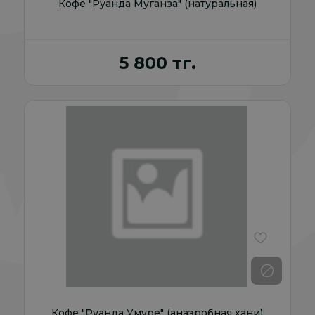
Кофе "Руанда Муганза" (натуральная)
5 800 тг.
В избранно
Кофе "Руанда Умуре" (анаэробная хани)