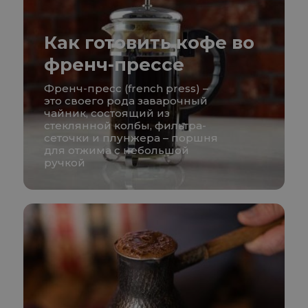
Как готовить кофе во
френч-прессе
Френч-пресс (french press) –
это своего рода заварочный
чайник, состоящий из
стеклянной колбы, фильтра-
сеточки и плунжера – поршня
для отжима с небольшой
ручкой