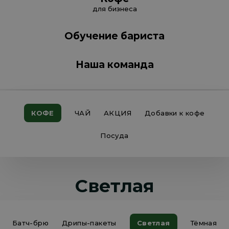
для бизнеса
Обучение бариста
Наша команда
КОФЕ
ЧАЙ
АКЦИЯ
Добавки к кофе
Посуда
Светлая
Батч-брю
Дрипы-пакеты
Светлая
Тёмная