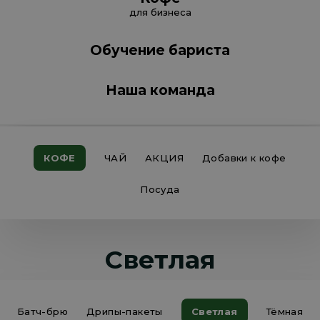
для бизнеса
Обучение бариста
Наша команда
КОФЕ
ЧАЙ
АКЦИЯ
Добавки к кофе
Посуда
Светлая
Батч-брю
Дрипы-пакеты
Светлая
Тёмная