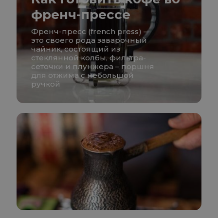
френч-прессе
Френч-пресс (french press) –
это своего рода заварочный
чайник, состоящий из
стеклянной колбы, фильтра-
сеточки и плунжера – поршня
для отжима с небольшой
ручкой