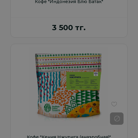
Кофе "Индонезия Блю Батак"
3 500 тг.
В избранно
Кофе "Кения Нжурига (анаэробная)"