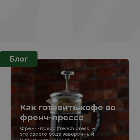
Блог
Как готовить кофе во
френч-прессе
Френч-пресс (french press) –
это своего рода заварочный
чайник, состоящий из