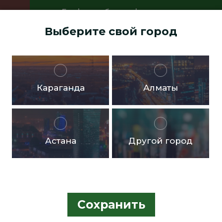
График работы офисов:
Пн.- пт. с 9:00 до 18:00 Перерыв с
Выберите свой город
13:00 до 14:00 Суббота, воскресенье -
выходные дни
Доставка бесплатная в черте города от 10.000тг!
Караганда
Алматы
Астана
Другой город
Сохранить