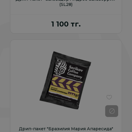
(SL28)
1 100 тг.
В избранно
Дрип-пакет "Бразилия Мария Апаресида"