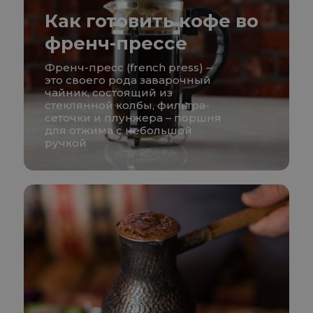
Как готовить кофе во
френч-прессе
Френч-пресс (french press) –
это своего рода заварочный
чайник, состоящий из
стеклянной колбы, фильтра-
сеточки и плунжера – поршня
для отжима с небольшой
ручкой