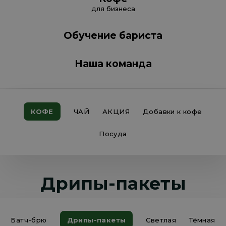
для бизнеса
Обучение бариста
Наша команда
КОФЕ
ЧАЙ
АКЦИЯ
Добавки к кофе
Посуда
Дрипы-пакеты
Батч-брю
Дрипы-пакеты
Светлая
Тёмная