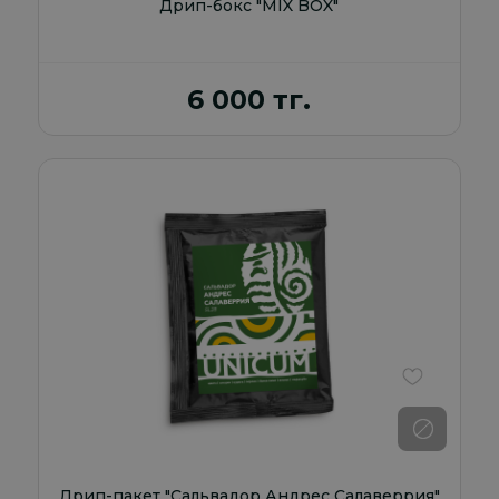
Дрип-бокс "MIX BOX"
6 000 тг.
В избранно
Дрип-пакет "Сальвадор Андрес Салаверрия"