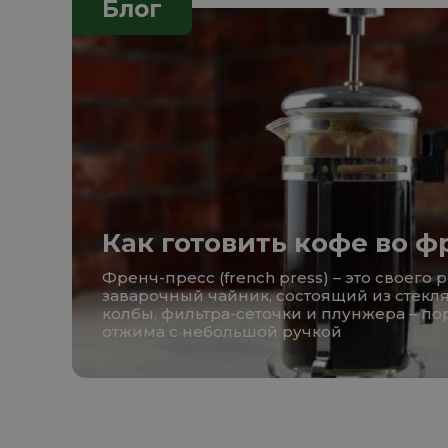
Блог
Как готовить кофе во ф
Френч-пресс (french press) – это своего 
заварочный чайник, состоящий из стекл
колбы, фильтра-сеточки и плунжера – п
отжима с небольшой ручкой