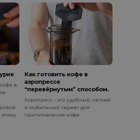
турке
Как готовить кофе в
аэропрессе
кофе в
“перевёрнутым” способом.
лое
Аэропресс - это удобный, лёгкий
ировой
и мобильный гаджет для
 этому
приготовления кофе