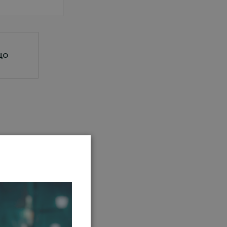
цо
мое