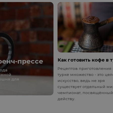
ренч-прессе
Как готовить кофе в 
Рецептов приготовления 
рода
янной
турке множество - это це
оршня для
искусство, ведь не зря
существует отдельный м
чемпионат, посвящённый
действу.