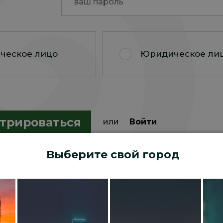
ческое лицо
Юридическое ли
трироваться
или
Войти
Выберите свой город
винки
Хиты продаж
Рекомендуе