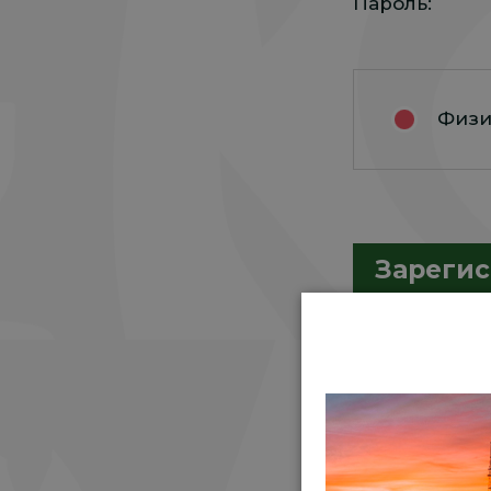
Пароль:
Физи
Зарегис
Но