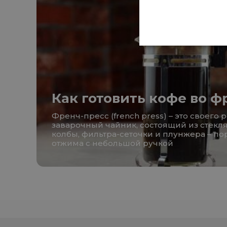
Как готовить кофе во ф
Френч-пресс (french press) – это своего 
заварочный чайник, состоящий из стекл
колбы, фильтра-сеточки и плунжера – п
отжима с небольшой ручкой