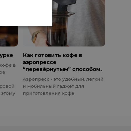
турке
Как готовить кофе в
аэропрессе
кофе в
“перевёрнутым” способом.
лое
Аэропресс - это удобный, лёгкий
ировой
и мобильный гаджет для
 этому
приготовления кофе