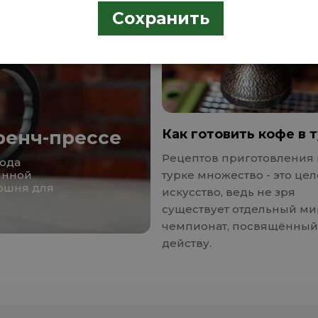
Сохранить
ренч-прессе
Как готовить кофе в 
Рецептов приготовления 
рода
янной
турке множество - это це
оршня для
искусство, ведь не зря
существует отдельный м
чемпионат, посвящённый
действу.