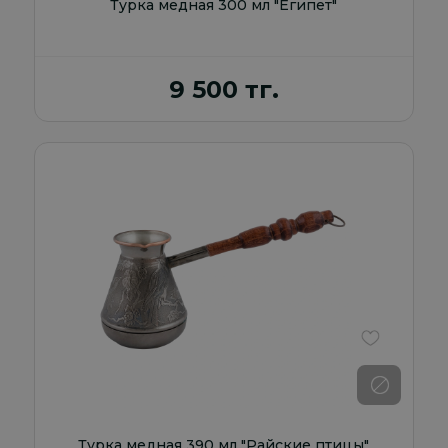
Турка медная 300 мл "Египет"
9 500 тг.
В избранно
Турка медная 390 мл "Райские птицы"