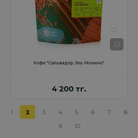
В избранно
Кофе "Сальвадор Эль Молино"
4 200 тг.
1
2
3
4
5
6
7
8
9
10