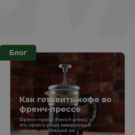
Блог
Как готовить кофе во
френч-прессе
Френч-пресс (french press) –
это своего рода заварочный
чайник, состоящий из