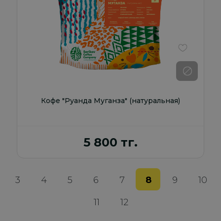
В избранно
Кофе "Руанда Муганза" (натуральная)
5 800 тг.
3
4
5
6
7
8
9
10
11
12