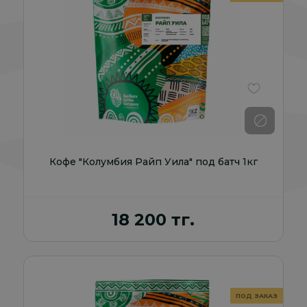
В избранно
Кофе "Колумбия Райп Уила" под батч 1кг
18 200 тг.