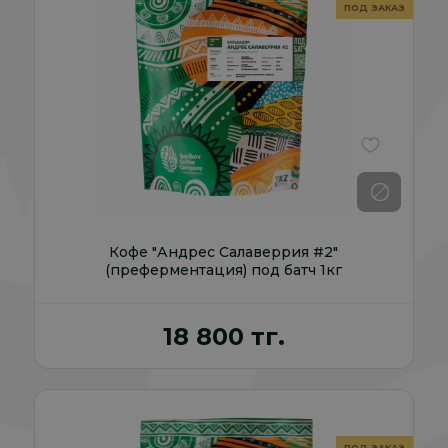
В избранно
Кофе "Андрес Салаверрия #2"
(преферментация) под батч 1кг
18 800 тг.