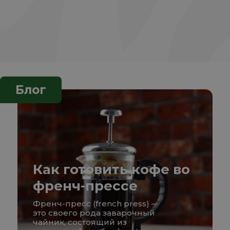
Блог
Как готовить кофе во
френч-прессе
Френч-пресс (french press) –
это своего рода заварочный
чайник, состоящий из