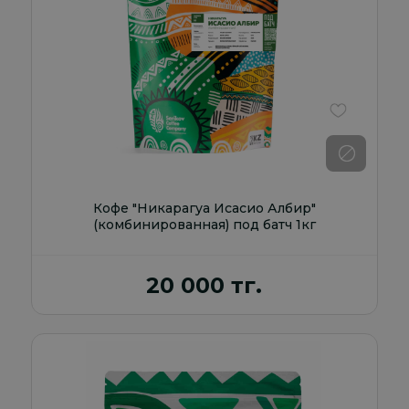
В избранно
Кофе "Никарагуа Исасио Албир"
(комбинированная) под батч 1кг
20 000 тг.