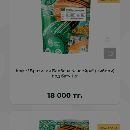
В избранно
Кофе "Бразилия Барбоза Качоейра" (пибери)
под батч 1кг
18 000 тг.