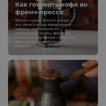
Как готовить кофе во
френч-прессе
Френч-пресс (french press) –
это своего рода заварочный
чайник, состоящий из
стеклянной колбы, фильтра-
сеточки и плунжера – поршня
для отжима с небольшой
ручкой