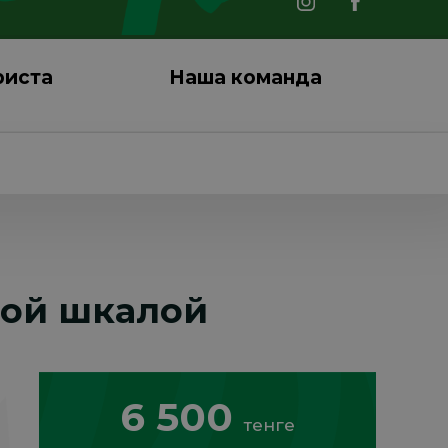
риста
Наша команда
ной шкалой
6 500
тенге