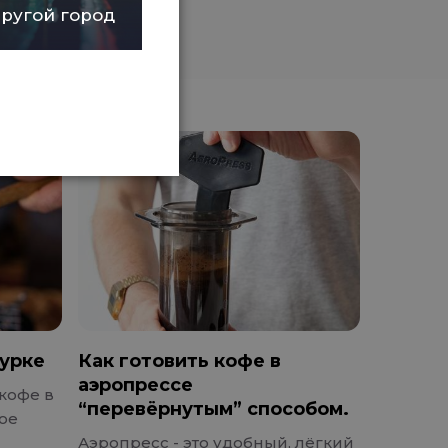
ругой город
турке
Как готовить кофе в
аэропрессе
кофе в
“перевёрнутым” способом.
лое
Аэропресс - это удобный, лёгкий