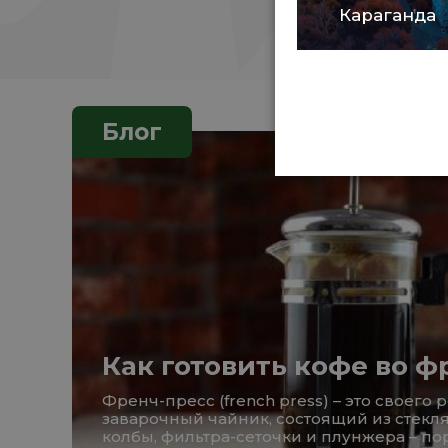
Караганда
Блог
Как готовить кофе во ф
Френч-пресс (french press) – это своего 
заварочный чайник, состоящий из стекл
колбы, фильтра-сеточки и плунжера – п