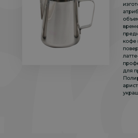
изго
атриб
объем
време
предн
кофе 
повер
латте
профе
для п
Поли
арист
украш