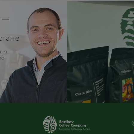
y —
стане
тся
же