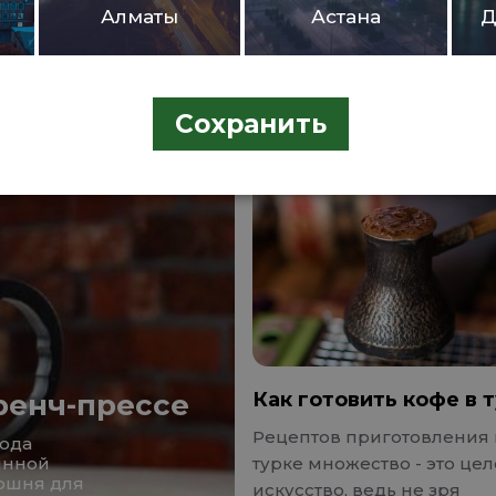
Алматы
Астана
Д
Сохранить
ренч-прессе
Как готовить кофе в 
Рецептов приготовления 
рода
янной
турке множество - это це
оршня для
искусство, ведь не зря