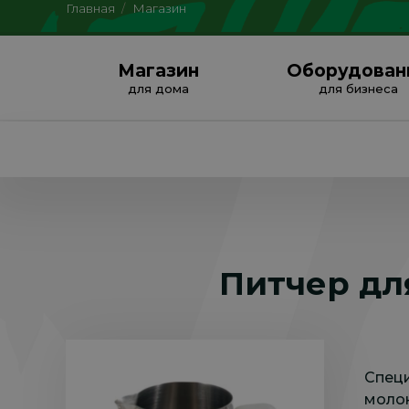
Главная
/
Магазин
Магазин
Оборудован
для дома
для бизнеса
Питчер дл
Спец
молок