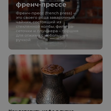
френч-прессе
Френч-пресс (french press) –
это своего рода заварочный
чайник, состоящий из
стеклянной колбы, фильтра-
сеточки и плунжера – поршня
для отжима с небольшой
ручкой