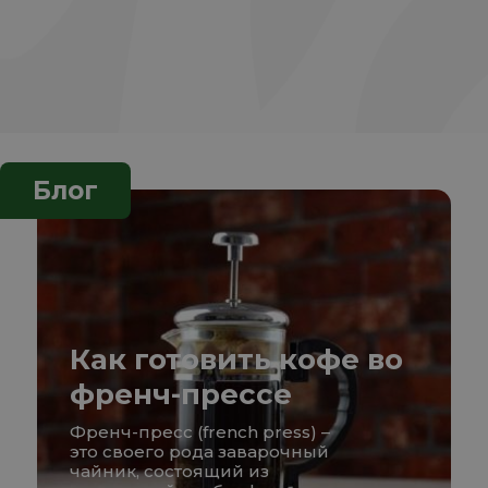
Блог
Как готовить кофе во
френч-прессе
Френч-пресс (french press) –
это своего рода заварочный
чайник, состоящий из