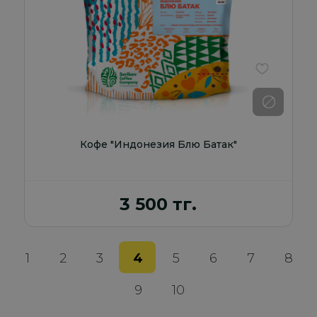
В избранно
Кофе "Индонезия Блю Батак"
3 500 тг.
1
2
3
4
5
6
7
8
9
10