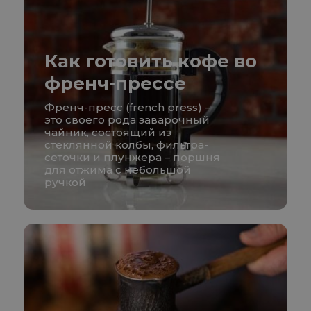
Как готовить кофе во
френч-прессе
Френч-пресс (french press) –
это своего рода заварочный
чайник, состоящий из
стеклянной колбы, фильтра-
сеточки и плунжера – поршня
для отжима с небольшой
ручкой