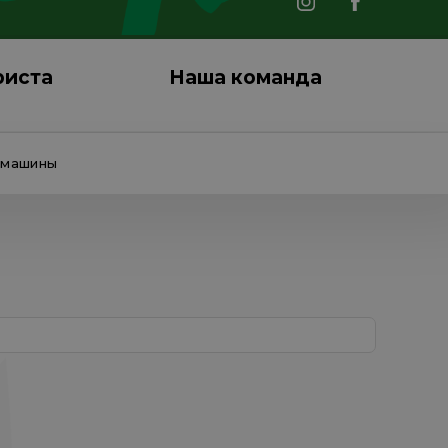
риста
Наша команда
емашины