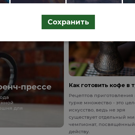
Сохранить
ренч-прессе
Как готовить кофе в 
Рецептов приготовления 
рода
янной
турке множество - это це
оршня для
искусство, ведь не зря
существует отдельный м
чемпионат, посвящённый
действу.