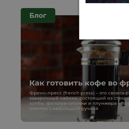
Блог
Как готовить кофе во ф
Френч-пресс (french press) – это своего 
заварочный чайник, состоящий из стекл
колбы, фильтра-сеточки и плунжера – п
отжима с небольшой ручкой