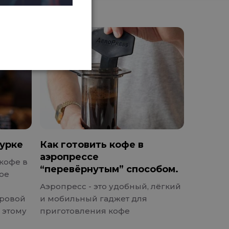
турке
Как готовить кофе в
аэропрессе
кофе в
“перевёрнутым” способом.
лое
Аэропресс - это удобный, лёгкий
ировой
и мобильный гаджет для
 этому
приготовления кофе