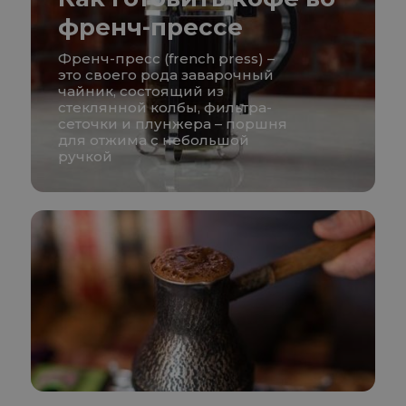
френч-прессе
Френч-пресс (french press) –
это своего рода заварочный
чайник, состоящий из
стеклянной колбы, фильтра-
сеточки и плунжера – поршня
для отжима с небольшой
ручкой