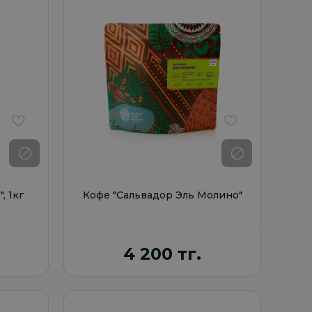
В избранное
В избранное
 1кг
Кофе "Сальвадор Эль Молино"
4 200 тг.