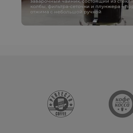
заварочный чайник, состоящий из стекл
колбы, фильтра-сеточки и плунжера – п
отжима с небольшой ручкой