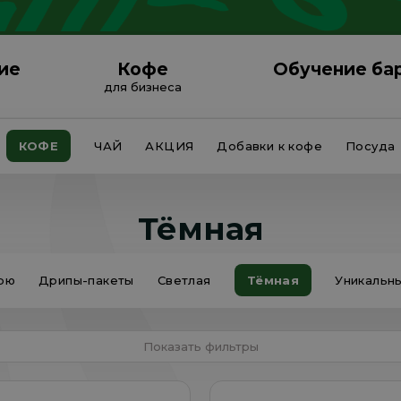
ие
Кофе
Обучение ба
для бизнеса
КОФЕ
ЧАЙ
АКЦИЯ
Добавки к кофе
Посуда
Тёмная
рю
Дрипы-пакеты
Светлая
Тёмная
Уникальн
Показать фильтры