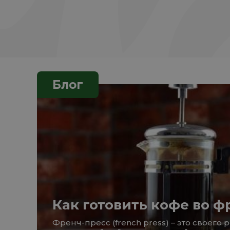
Блог
Как готовить кофе во ф
Френч-пресс (french press) – это своего 