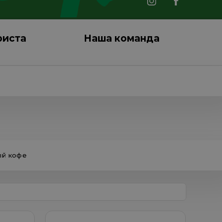
риста
Наша команда
ый кофе